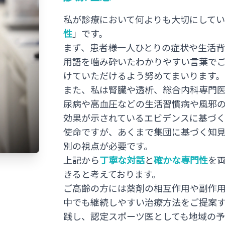
私が診療において何よりも大切にして
性
」です。
まず、患者様一人ひとりの症状や生活
用語を噛み砕いたわかりやすい言葉で
けていただけるよう努めてまいります。
また、私は腎臓や透析、総合内科専門
尿病や高血圧などの生活習慣病や風邪
効果が示されているエビデンスに基づ
使命ですが、あくまで集団に基づく知
別の視点が必要です。
上記から
丁寧な対話
と
確かな専門性
を
きると考えております。
ご高齢の方には薬剤の相互作用や副作
中でも継続しやすい治療方法をご提案
践し、認定スポーツ医としても地域の