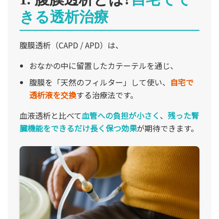
初診の方へ
診療案内一覧
きる透析治療
一般内科
発熱外来
症状別一覧
高血圧
健診で血圧が高いと言われた
腹膜透析（CAPD / APD）は、
糖尿病
健診でHbA1c/血糖を指摘
おなかの中に留置したカテーテルを通じ、
脂質異常症
健診でクレアチニン/eGFR/尿蛋白
慢性腎臓病
いびき・日中の眠気
腹膜を「天然のフィルター」して使い、
自宅で
腹膜透析
コレステロールが高い
透析液を交換
する治療法です。
いびき（睡眠時無呼吸症候群）
かぜ症状（咳・鼻水・のどの痛み）
骨粗鬆症
血液透析と比べて
血管への負担が小さく
、
残った腎
鼻水・鼻づまり（花粉症・アレルギー性鼻炎）
予防接種
臓機能をできるだけ長く保つ効果
が期待できます。
長引く咳（2週間以上）
採用情報
健診異常
尿が泡立つ
業者様向け
定期健診・雇入時健診
尿が赤い（血尿・ミオグロビン尿など）
足のむくみ（浮腫）