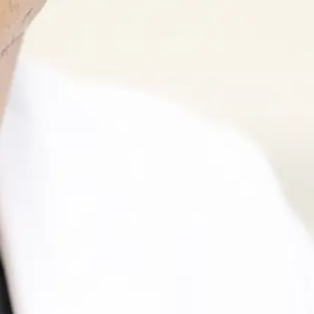
医師紹介
当院の特徴
初診の方へ
診療案内一覧
一般内科
発熱外来
症状別一覧
高血圧
健診で血圧が高いと言われた
糖尿病
健診でHbA1c/血糖を指摘
脂質異常症
健診でクレアチニン/eGFR/尿蛋白
慢性腎臓病
いびき・日中の眠気
腹膜透析
コレステロールが高い