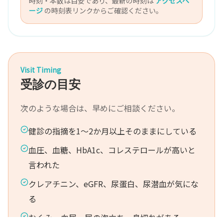
時刻・本数は目安であり、最新の時刻は
アクセスペ
ージ
の時刻表リンクからご確認ください。
Visit Timing
受診の目安
次のような場合は、早めにご相談ください。
健診の指摘を1〜2か月以上そのままにしている
血圧、血糖、HbA1c、コレステロールが高いと
言われた
クレアチニン、eGFR、尿蛋白、尿潜血が気にな
る
むくみ、血尿、尿の泡立ち、息切れがある