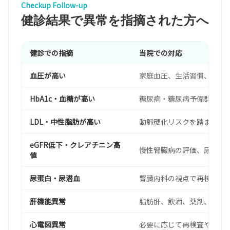
Checkup Follow-up
健診結果で異常を指摘された方へ
健診での指摘
当院での対応
血圧が高い
家庭血圧、生活習慣、薬物
HbA1c・血糖が高い
糖尿病・糖尿病予備群の評
LDL・中性脂肪が高い
動脈硬化リスクを踏まえて
eGFR低下・クレアチニン高
慢性腎臓病の評価、尿検査
値
尿蛋白・尿潜血
腎臓内科の視点で再検査・
肝機能異常
脂肪肝、飲酒、薬剤、ウイ
心電図異常
必要に応じて再検査や専門