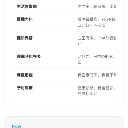
生活習慣病
高血圧、糖尿病、脂質異常
腎臓内科
慢性腎臓病、eGFR低下、
血、むくみなど
健診異常
血圧高値、HbA1c高値、L
ど
睡眠時無呼吸
いびき、日中の眠気、CPAP
ど
骨粗鬆症
骨密度低下、骨折予防、骨
予防医療
健康診断、特定健診、後期
見直しなど
Flow