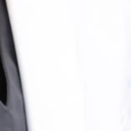
いびき（睡眠時無呼吸症候群）
かぜ症状（咳・鼻水・のどの痛み）
骨粗鬆症
鼻水・鼻づまり（花粉症・アレルギー性鼻炎）
予防接種
長引く咳（2週間以上）
採用情報
健診異常
尿が泡立つ
業者様向け
定期健診・雇入時健診
尿が赤い（血尿・ミオグロビン尿など）
足のむくみ（浮腫）