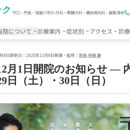
ック
守口・門真・寝屋川市の 内科・腎臓内科・糖尿病内科・腹膜透析
当院について
診療案内
症状別
アクセス・診
1月8日
更新日：
2025年11月8日
執筆・監修：
院長
寺嶋 謙
年12月1日開院のお知らせ —
29日（土）・30日（日）