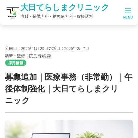
大日てらしまクリニック
大日てらしまクリニック
MENU
公開日：
2026年1月23日
更新日：
2026年2月7日
執筆・監修：
院長
寺嶋 謙
採用情報
募集追加｜医療事務（非常勤）｜午
後体制強化｜大日てらしまクリ
ニック
医師紹介
当院の特徴