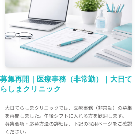
初診の方へ
診療案内一覧
一般内科
発熱外来
症状別一覧
高血圧
健診で血圧が高いと言われた
糖尿病
健診でHbA1c/血糖を指摘
脂質異常症
健診でクレアチニン/eGFR/尿蛋白
慢性腎臓病
いびき・日中の眠気
腹膜透析
コレステロールが高い
いびき（睡眠時無呼吸症候群）
かぜ症状（咳・鼻水・のどの痛み）
骨粗鬆症
鼻水・鼻づまり（花粉症・アレルギー性鼻炎）
募集再開｜医療事務（非常勤）｜大日て
予防接種
長引く咳（2週間以上）
採用情報
健診異常
らしまクリニック
尿が泡立つ
業者様向け
定期健診・雇入時健診
尿が赤い（血尿・ミオグロビン尿など）
足のむくみ（浮腫）
大日てらしまクリニックでは、医療事務（非常勤）の募集
を再開しました。午後シフトに入れる方を歓迎します。
募集要項・応募方法の詳細は、下記の採用ページをご確認
ください。